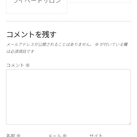
navigation
ライベートサロン
コメントを残す
メールアドレスが公開されることはありません。
※
が付いている欄
は必須項目です
コメント
※
名前
※
メール
※
サイト